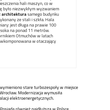
eszczenia hali maszyn, co w
nię było niezwykłym wyzwaniem
 architektura
samego budynku
ykonany ze stali i szkła. Hala
iary: jest długa na prawie 100
ysoka na ponad 11 metrów.
ornikiem Otmuchów w latach
ie wkomponowana w otaczający
 wymieniono stare turbozespoły w miejsce
 Wrocław. Modernizacja wymusiła
lacji elektroenergetycznych.
Posiada również najdłuższą w Polsce