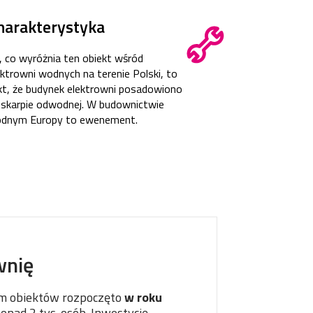
harakterystyka
, co wyróżnia ten obiekt wśród
ektrowni wodnych na terenie Polski, to
kt, że budynek elektrowni posadowiono
 skarpie odwodnej. W budownictwie
dnym Europy to ewenement.
wnię
im obiektów rozpoczęto
w roku
onad 2 tys. osób. Inwestycję