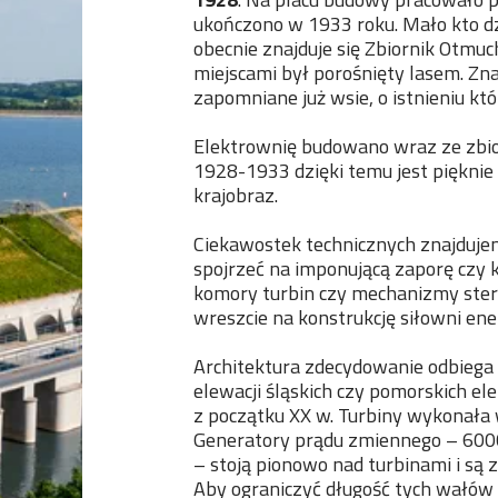
ukończono w 1933 roku. Mało kto dz
obecnie znajduje się Zbiornik Otmuc
miejscami był porośnięty lasem. Zn
zapomniane już wsie, o istnieniu kt
Elektrownię budowano wraz ze zbi
1928-1933 dzięki temu jest piękn
krajobraz.
Ciekawostek technicznych znajdujem
spojrzeć na imponującą zaporę czy
komory turbin czy mechanizmy ster
wreszcie na konstrukcję siłowni ene
Architektura zdecydowanie odbiega 
elewacji śląskich czy pomorskich e
z początku XX w. Turbiny wykonała 
Generatory prądu zmiennego – 6000
– stoją pionowo nad turbinami i są 
Aby ograniczyć długość tych wałów