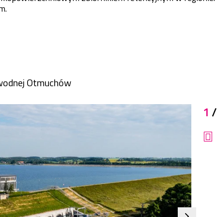
m.
i wodnej Otmuchów
1
/