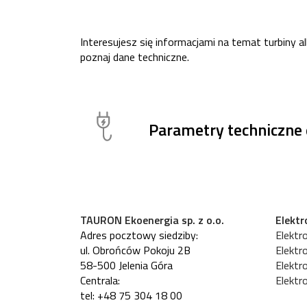
Interesujesz się informacjami na temat turbiny a
poznaj dane techniczne.
Parametry techniczne 
TAURON Ekoenergia sp. z o.o.
Elekt
Adres pocztowy siedziby:
Elektr
ul. Obrońców Pokoju 2B
Elektr
58-500 Jelenia Góra
Elekt
Centrala:
Elektr
tel: +48 75 304 18 00