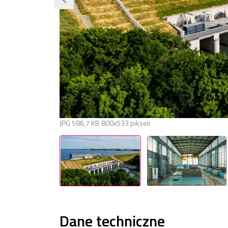
JPG
586,7 KB
800x533 pikseli
Dane techniczne