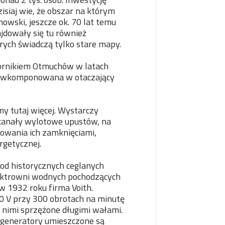
isiaj wie, że obszar na którym
howski, jeszcze ok. 70 lat temu
ajdowały się tu również
órych świadczą tylko stare mapy.
ornikiem Otmuchów w latach
ie wkomponowana w otaczający
y tutaj więcej. Wystarczy
 kanały wylotowe upustów, na
owania ich zamknięciami,
rgetycznej.
od historycznych ceglanych
lektrowni wodnych pochodzących
w 1932 roku firma Voith.
 V przy 300 obrotach na minutę
z nimi sprzężone długimi wałami.
 generatory umieszczone są