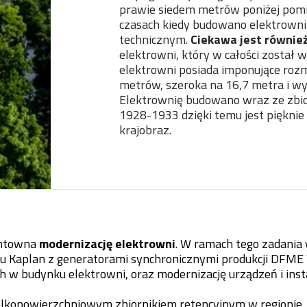
prawie siedem metrów poniżej pomi
czasach kiedy budowano elektrow
technicznym.
Ciekawa jest również
elektrowni, który w całości został w
elektrowni posiada imponujące rozm
metrów, szeroka na 16,7 metra i w
Elektrownię budowano wraz ze zbi
1928-1933 dzięki temu jest piękn
krajobraz.
untowna
modernizację elektrowni
. W ramach tego zadania
u Kaplan z generatorami synchronicznymi produkcji DFME
w budynku elektrowni, oraz modernizację urządzeń i insta
elkopowierzchniowym zbiornikiem retencyjnym w regionie. 