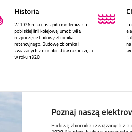
Historia
C
W 1926 roku nastąpiła modernizacja
To
pobliskiej linii kolejowej umożliwiła
el
rozpoczęcie budowy zbiornika
fa
retencyjnego. Budowę zbiornika i
na
związanych z nim obiektów rozpoczęto
wo
w roku 1928.
Poznaj naszą elektro
Budowę zbiornika i związanych z n
1928
. Na placu budowy pracowało p