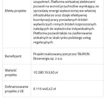
uzupełnień. Platforma wirtualnej elektrowni
pozwoli na wzrost przychodów wynikający ze
Efekty projektu
sprzedaży energii wytworzonej we własnej
infrastrukturze oraz dzięki efektywnej
koordynacji pracy posiadanych źródeł
wytwórczych i innych źródeł rozproszonych
należących do wytwórców indywidualnych.
Platforma pozwoli także na zaoferowanie
unikalnych w skali rynku polskiego usług
regulacyjnych.
Projekt realizowany jest przez TAURON
Beneficjent
Ekoenergia sp. z o.o.
Wartość
10 280 763,60 zł
projektu
Dofinansowanie
6 115 446,42 zł
projektu z UE