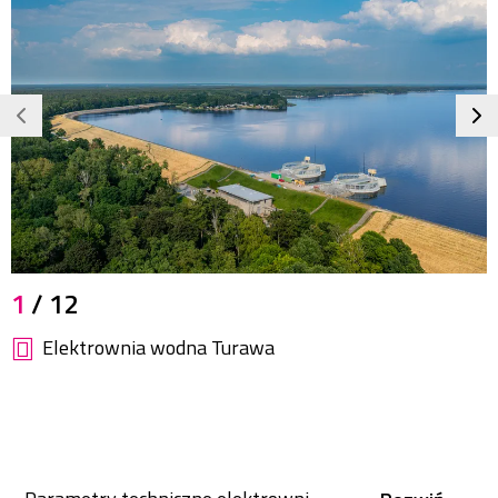
JPG
1
/ 12
486,3
KB
Elektrownia wodna Turawa
800x533
pikseli